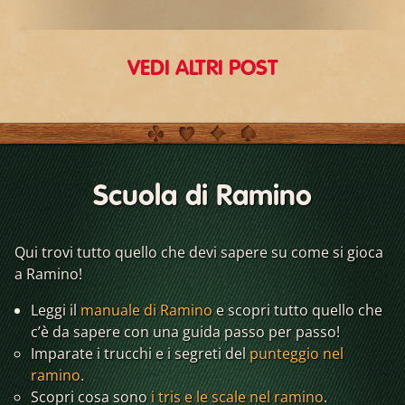
VEDI ALTRI POST
Scuola di Ramino
Qui trovi tutto quello che devi sapere su come si gioca
a Ramino!
Leggi il
manuale di Ramino
e scopri tutto quello che
c’è da sapere con una guida passo per passo!
Imparate i trucchi e i segreti del
punteggio nel
ramino
.
Scopri cosa sono
i tris e le scale nel ramino
.