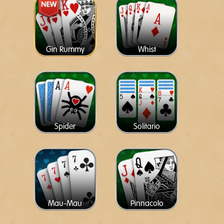
Gin Rummy
Whist
Spider
Solitario
Mau-Mau
Pinnacolo