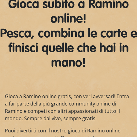
Gioca subito a Ramino
online!
Pesca, combina le carte e
finisci quelle che hai in
mano!
Gioca a Ramino online gratis, con veri avversari! Entra
a far parte della più grande community online di
Ramino e competi con altri appassionati di tutto il
mondo. Sempre dal vivo, sempre gratis!
Puoi divertirti con il nostro gioco di Ramino online