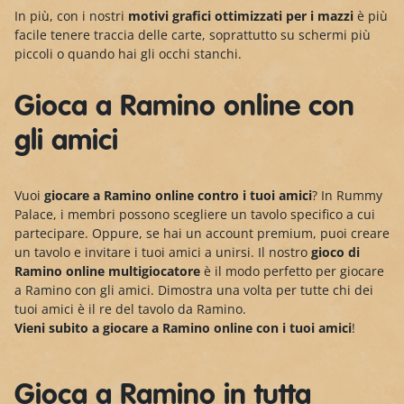
In più, con i nostri
motivi grafici ottimizzati per i mazzi
è più
facile tenere traccia delle carte, soprattutto su schermi più
piccoli o quando hai gli occhi stanchi.
Gioca a Ramino online con
gli amici
Vuoi
giocare a Ramino online contro i tuoi amici
? In Rummy
Palace, i membri possono scegliere un tavolo specifico a cui
partecipare. Oppure, se hai un account premium, puoi creare
un tavolo e invitare i tuoi amici a unirsi. Il nostro
gioco di
Ramino
online multigiocatore
è il modo perfetto per giocare
a Ramino con gli amici. Dimostra una volta per tutte chi dei
tuoi amici è il re del tavolo da Ramino.
Vieni subito a giocare a Ramino online con i tuoi amici
!
Gioca a Ramino in tutta