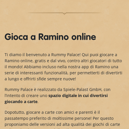
Gioca a Ramino online
Ti diamo il benvenuto a Rummy Palace! Qui puoi giocare a
Ramino online, gratis e dal vivo, contro altri giocatori di tutto
il mondo! Abbiamo incluso nella nostra app di Ramino una
serie di interessanti funzionalità, per permetterti di divertirti
a lungo e offrirti sfide sempre nuove!
Rummy Palace è realizzato da Spiele-Palast GmbH, con
l’intento di creare uno
spazio digitale in cui divertirsi
giocando a carte
.
Dopotutto, giocare a carte con amici e parenti è il
passatempo preferito di moltissime persone! Per questo
proponiamo delle versioni ad alta qualità dei giochi di carte