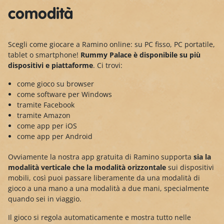
comodità
Scegli come giocare a Ramino online: su PC fisso, PC portatile,
tablet o smartphone!
Rummy Palace è disponibile su più
dispositivi e piattaforme
. Ci trovi:
come gioco su browser
come software per Windows
tramite Facebook
tramite Amazon
come app per iOS
come app per Android
Ovviamente la nostra app gratuita di Ramino supporta
sia la
modalità verticale che la modalità orizzontale
sui dispositivi
mobili, così puoi passare liberamente da una modalità di
gioco a una mano a una modalità a due mani, specialmente
quando sei in viaggio.
Il gioco si regola automaticamente e mostra tutto nelle