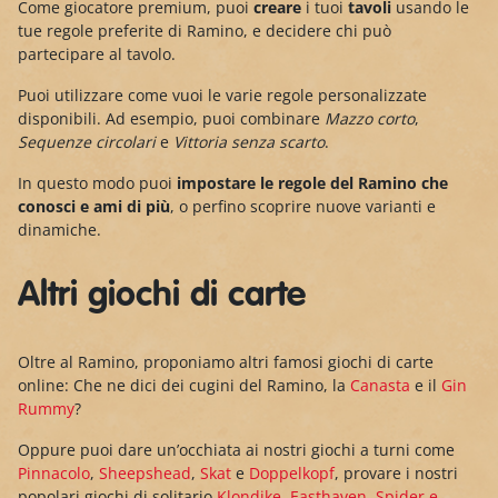
Come giocatore premium, puoi
creare
i tuoi
tavoli
usando le
tue regole preferite di Ramino, e decidere chi può
partecipare al tavolo.
Puoi utilizzare come vuoi le varie regole personalizzate
disponibili. Ad esempio, puoi combinare
Mazzo corto
,
Sequenze circolari
e
Vittoria senza scarto
.
In questo modo puoi
impostare le regole del Ramino che
conosci e ami di più
, o perfino scoprire nuove varianti e
dinamiche.
Altri giochi di carte
Oltre al Ramino, proponiamo altri famosi giochi di carte
online: Che ne dici dei cugini del Ramino, la
Canasta
e il
Gin
Rummy
?
Oppure puoi dare un’occhiata ai nostri giochi a turni come
Pinnacolo
,
Sheepshead
,
Skat
e
Doppelkopf
, provare i nostri
popolari giochi di solitario
Klondike, Easthaven,
Spider e