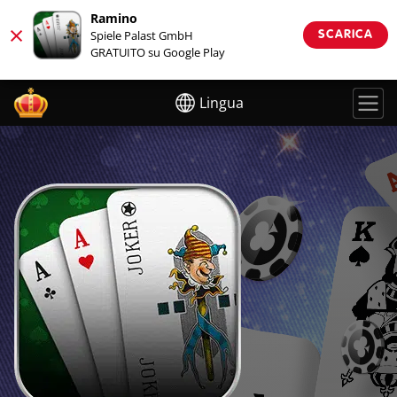
Ramino
×
Spiele Palast GmbH
SCARICA
GRATUITO su Google Play
Lingua