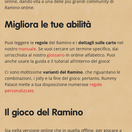
online, dando vita a una delle più grandi community di
Ramino online.
Migliora le tue abilità
Puoi leggere le
regole
del Ramino e i
dettagli sulle carte
nel
nostro
manuale
. Se vuoi cercare un termine specifico, dai
un’occhiata al nostro
glossario
in ordine alfabetico. Puoi
anche usare la guida e il tutorial all’interno del gioco!
Ci sono moltissime
varianti del Ramino
, che riguardano le
combinazioni, i jolly e la fine del gioco; pertanto, Rummy
Palace mette a tua disposizione numerose
regole
personalizzate
.
Il gioco del Ramino
Sia nella versione online che in quella offline, per giocare a