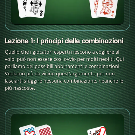
Lezione 1: I principi delle combinazioni
Quello che i giocatori esperti riescono a cogliere al
volo, può non essere così ovvio per molti neofiti. Qui
parliamo dei possibili abbinamenti e combinazioni.
Vediamo più da vicino quest’argomento per non
lasciarti sfuggire nessuna combinazione, neanche le
più nascoste.