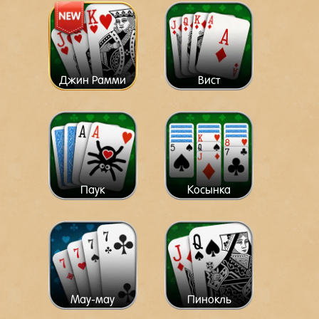
Джин Рамми
Вист
Паук
Косынка
Мау-мау
Пинокль