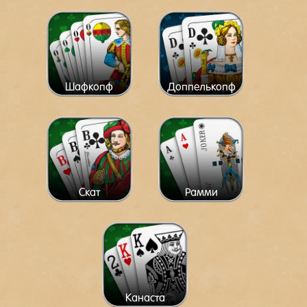
Шафкопф
Доппелькопф
Скат
Рамми
Канаста