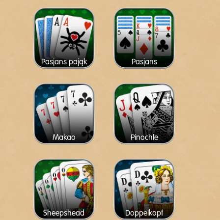
Pasjans pająk
Pasjans
Makao
Pinochle
Sheepshead
Doppelkopf