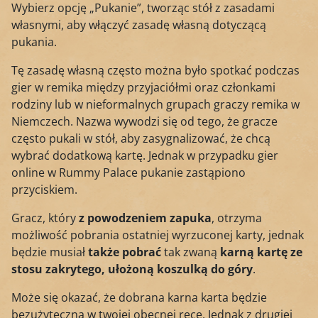
Wybierz opcję „Pukanie”, tworząc stół z zasadami
własnymi, aby włączyć zasadę własną dotyczącą
pukania.
Tę zasadę własną często można było spotkać podczas
gier w remika między przyjaciółmi oraz członkami
rodziny lub w nieformalnych grupach graczy remika w
Niemczech. Nazwa wywodzi się od tego, że gracze
często pukali w stół, aby zasygnalizować, że chcą
wybrać dodatkową kartę. Jednak w przypadku gier
online w Rummy Palace pukanie zastąpiono
przyciskiem.
Gracz, który
z powodzeniem zapuka
, otrzyma
możliwość pobrania ostatniej wyrzuconej karty, jednak
będzie musiał
także pobrać
tak zwaną
karną kartę ze
stosu zakrytego, ułożoną koszulką do góry
.
Może się okazać, że dobrana karna karta będzie
bezużyteczna w twojej obecnej ręce. Jednak z drugiej