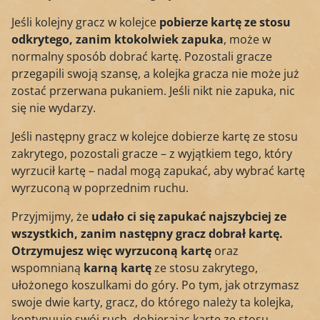
Jeśli kolejny gracz w kolejce
pobierze kartę ze stosu
odkrytego, zanim ktokolwiek zapuka
, może w
normalny sposób dobrać kartę. Pozostali gracze
przegapili swoją szansę, a kolejka gracza nie może już
zostać przerwana pukaniem. Jeśli nikt nie zapuka, nic
się nie wydarzy.
Jeśli następny gracz w kolejce dobierze kartę ze stosu
zakrytego, pozostali gracze – z wyjątkiem tego, który
wyrzucił kartę – nadal mogą zapukać, aby wybrać kartę
wyrzuconą w poprzednim ruchu.
Przyjmijmy, że
udało ci się zapukać najszybciej ze
wszystkich, zanim następny gracz dobrał kartę.
Otrzymujesz więc wyrzuconą kartę
oraz
wspomnianą
karną kartę
ze stosu zakrytego,
ułożonego koszulkami do góry. Po tym, jak otrzymasz
swoje dwie karty, gracz, do którego należy ta kolejka,
kontynuuje swój ruch, dobierając kartę ze stosu