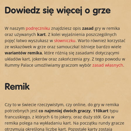
Dowiedz się więcej o grze
W naszym
podręczniku
znajdziesz opis
zasad
gry w remika
oraz używanych
kart
. Z kolei wyjaśnienia poszczególnych
pojęć łatwo wyszukasz w
słowniczku
. Warto również korzystać
ze wskazówek w grze oraz samouczka! Istnieje bardzo wiele
wariantów remika
, które różnią się zasadami dotyczącymi
układów kart, jokerów oraz zakończenia gry. Z tego powodu w
Rummy Palace umożliwiamy graczom wybór
zasad własnych
.
Remik
Czy to w świecie rzeczywistym, czy online, do gry w remika
potrzebnych jest
co najmniej dwóch graczy
,
110
kart
typu
francuskiego, z których 6 to jokery, oraz duży stół. Gra w
remika polega na wykładaniu kart. Na początku rundy gracze
otrzymują określoną liczbę kart. Pozostałe karty zostają