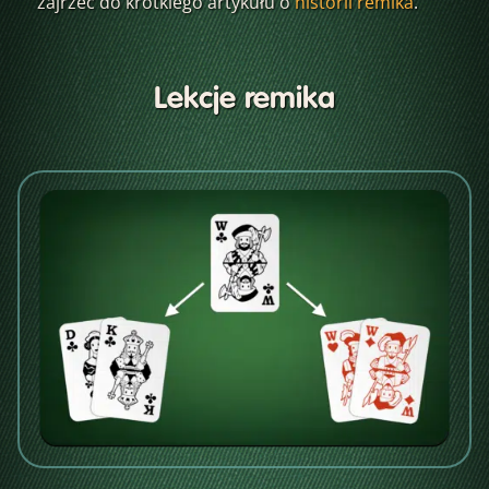
zajrzeć do krótkiego artykułu o
historii remika
.
Lekcje remika