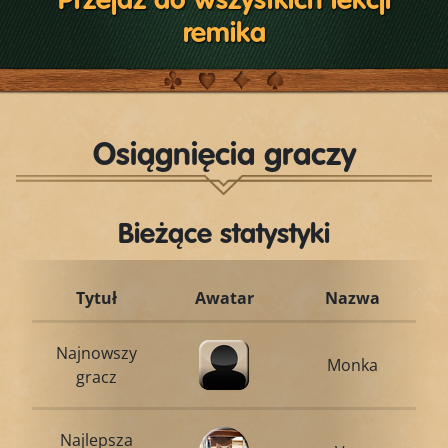
Przejdź do wszystkich lekcji
remika
Osiągnięcia graczy
Bieżące statystyki
Tytuł
Awatar
Nazwa
Najnowszy
Monka
gracz
Najlepsza