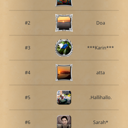
#2
Doa
#3
***Karin***
#4
atta
#5
.Hallihallo.
#6
Sarah*