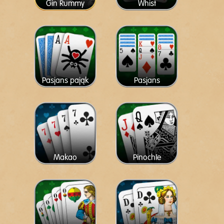
Gin Rummy
Whist
Pasjans pająk
Pasjans
Makao
Pinochle