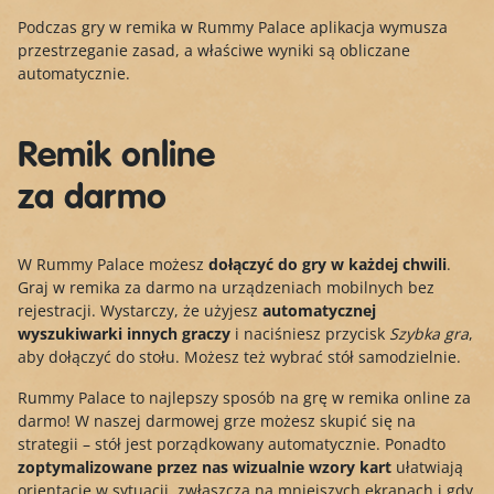
Podczas gry w remika w Rummy Palace aplikacja wymusza
przestrzeganie zasad, a właściwe wyniki są obliczane
automatycznie.
Remik online
za darmo
W Rummy Palace możesz
dołączyć do gry w każdej chwili
.
Graj w remika za darmo na urządzeniach mobilnych bez
rejestracji. Wystarczy, że użyjesz
automatycznej
wyszukiwarki innych graczy
i naciśniesz przycisk
Szybka gra
,
aby dołączyć do stołu. Możesz też wybrać stół samodzielnie.
Rummy Palace to najlepszy sposób na grę w remika online za
darmo! W naszej darmowej grze możesz skupić się na
strategii – stół jest porządkowany automatycznie. Ponadto
zoptymalizowane przez nas wizualnie wzory kart
ułatwiają
orientację w sytuacji, zwłaszcza na mniejszych ekranach i gdy