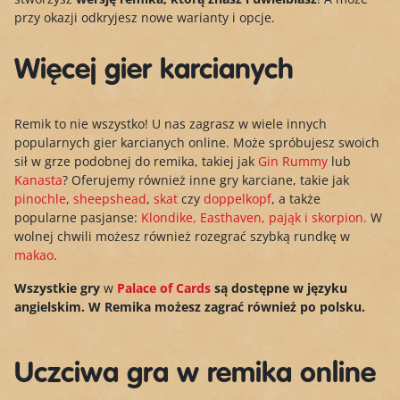
przy okazji odkryjesz nowe warianty i opcje.
Więcej gier karcianych
Remik to nie wszystko! U nas zagrasz w wiele innych
popularnych gier karcianych online. Może spróbujesz swoich
sił w grze podobnej do remika, takiej jak
Gin Rummy
lub
Kanasta
? Oferujemy również inne gry karciane, takie jak
pinochle
,
sheepshead
,
skat
czy
doppelkopf
, a także
popularne pasjanse:
Klondike, Easthaven,
pająk i skorpion.
W
wolnej chwili możesz również rozegrać szybką rundkę w
makao
.
Wszystkie gry
w
Palace of Cards
są dostępne w języku
angielskim. W Remika możesz zagrać również po polsku.
Uczciwa gra w remika online