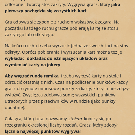
odłożone i tworzą stos zakryty. Wygrywa gracz, który
jako
pierwszy pozbędzie się wszystkich kart
.
Gra odbywa się zgodnie z ruchem wskazówek zegara. Na
początku każdego ruchu gracze pobierają kartę ze stosu
zakrytego lub odkrytego.
Na końcu ruchu trzeba wyrzucić jedną ze swoich kart na stos
odkryty. Oprócz pobierania i wyrzucania kart można też je
wykładać, dokładać do istniejących układów oraz
wymieniać karty na jokery
.
Aby wygrać rundę remika
, trzeba wyłożyć karty na stole i
odrzucić ostatnią z nich. Czas na podliczenie punktów: każdy
gracz otrzymuje minusowe punkty za karty, których nie zdążył
wyłożyć. Zwycięzca zdobywa sumę wszystkich punktów
utraconych przez przeciwników w rundzie (jako punkty
dodatnie).
Cała gra, którą tutaj nazywamy
stołem
, kończy się po
rozegraniu określonej liczby rozdań. Gracz, który zdobył
łącznie najwięcej punktów
wygrywa
!