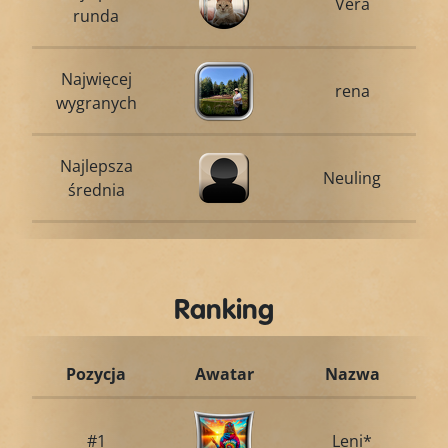
Vera
runda
Najwięcej
rena
wygranych
Najlepsza
Neuling
średnia
Ranking
Pozycja
Awatar
Nazwa
#1
Leni*