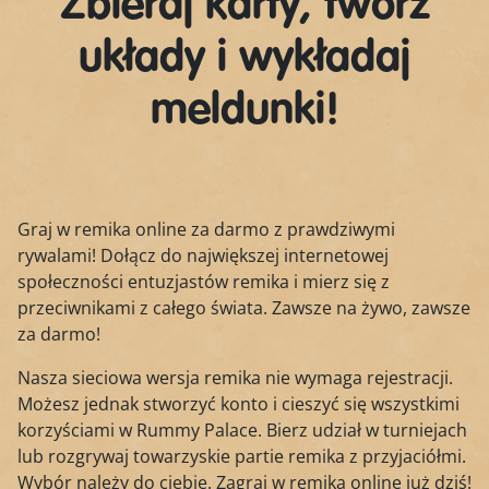
Zbieraj karty, twórz
układy i wykładaj
meldunki!
Graj w remika online za darmo z prawdziwymi
rywalami! Dołącz do największej internetowej
społeczności entuzjastów remika i mierz się z
przeciwnikami z całego świata. Zawsze na żywo, zawsze
za darmo!
Nasza sieciowa wersja remika nie wymaga rejestracji.
Możesz jednak stworzyć konto i cieszyć się wszystkimi
korzyściami w Rummy Palace. Bierz udział w turniejach
lub rozgrywaj towarzyskie partie remika z przyjaciółmi.
Wybór należy do ciebie. Zagraj w remika online już dziś!