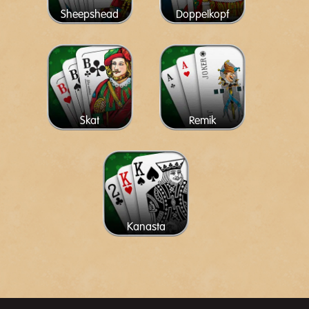
Sheepshead
Doppelkopf
Skat
Remik
Kanasta