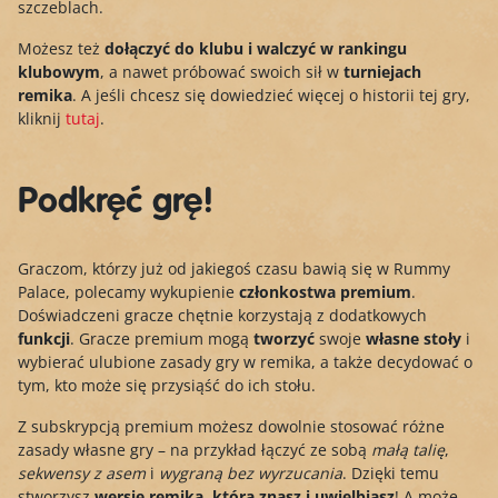
szczeblach.
Możesz też
dołączyć do klubu i walczyć w rankingu
klubowym
, a nawet próbować swoich sił w
turniejach
remika
. A jeśli chcesz się dowiedzieć więcej o historii tej gry,
kliknij
tutaj
.
Podkręć grę!
Graczom, którzy już od jakiegoś czasu bawią się w Rummy
Palace, polecamy wykupienie
członkostwa premium
.
Doświadczeni gracze chętnie korzystają z dodatkowych
funkcji
. Gracze premium mogą
tworzyć
swoje
własne stoły
i
wybierać ulubione zasady gry w remika, a także decydować o
tym, kto może się przysiąść do ich stołu.
Z subskrypcją premium możesz dowolnie stosować różne
zasady własne gry – na przykład łączyć ze sobą
małą talię
,
sekwensy z asem
i
wygraną bez wyrzucania
. Dzięki temu
stworzysz
wersję remika, którą znasz i uwielbiasz
! A może