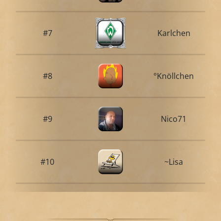
#7
Karlchen
#8
°Knöllchen
#9
Nico71
#10
~Lisa