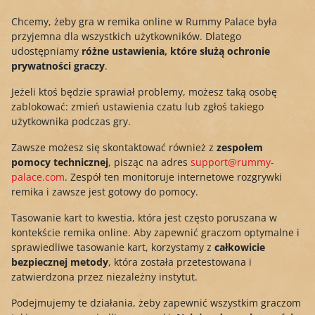
Chcemy, żeby gra w remika online w Rummy Palace była
przyjemna dla wszystkich użytkowników. Dlatego
udostępniamy
różne ustawienia, które służą ochronie
prywatności graczy
.
Jeżeli ktoś będzie sprawiał problemy, możesz taką osobę
zablokować: zmień ustawienia czatu lub zgłoś takiego
użytkownika podczas gry.
Zawsze możesz się skontaktować również z
zespołem
pomocy technicznej
, pisząc na adres
support@rummy-
palace.com
. Zespół ten monitoruje internetowe rozgrywki
remika i zawsze jest gotowy do pomocy.
Tasowanie kart to kwestia, która jest często poruszana w
kontekście remika online. Aby zapewnić graczom optymalne i
sprawiedliwe tasowanie kart, korzystamy z
całkowicie
bezpiecznej metody
, która została przetestowana i
zatwierdzona przez niezależny instytut.
Podejmujemy te działania, żeby zapewnić wszystkim graczom