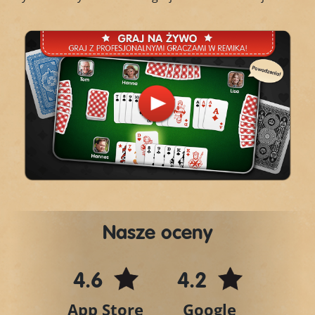
Play
Video
Nasze oceny
4.6
4.2
App Store
Google