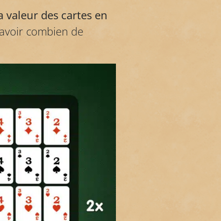
a valeur des cartes en
savoir combien de