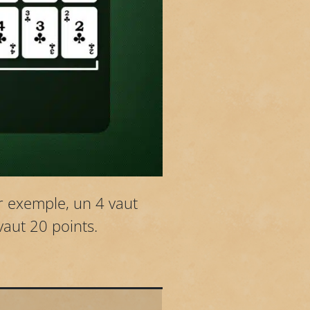
r exemple, un 4 vaut
vaut 20 points.
.