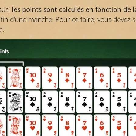
sus,
les points sont calculés en fonction de l
 fin d’une manche. Pour ce faire, vous devez 
e.