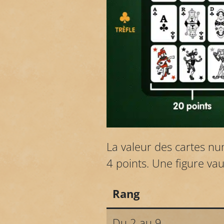
La valeur des cartes nu
4 points. Une figure vau
Rang
Du 2 au 9