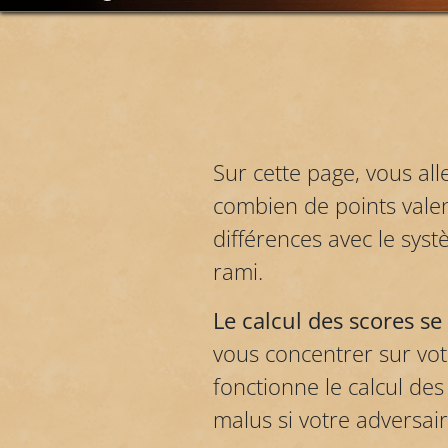
Sur cette page, vous al
combien de points valent
différences avec le sys
rami.
Le calcul des scores 
vous concentrer sur vot
fonctionne le calcul des
malus si votre adversair