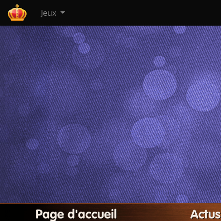
Jeux
Page d'accueil
Actus