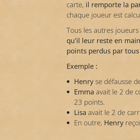
carte,
il remporte la pa
chaque joueur est calcu
Tous les autres joueur
qu’il leur reste en mai
points perdus par tous
Exemple :
Henry
se défausse de 
Emma
avait le 2 de c
23 points.
Lisa
avait le 2 de carr
En outre,
Henry
reçoi