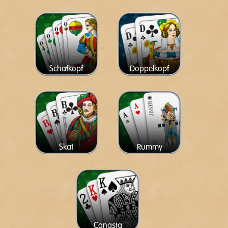
Schafkopf
Doppelkopf
Skat
Rummy
Canasta