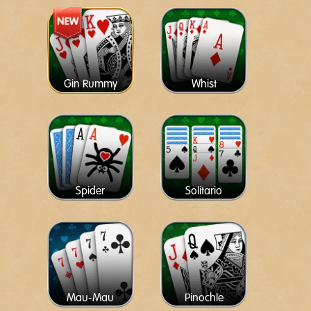
Gin Rummy
Whist
Spider
Solitario
Mau-Mau
Pinochle