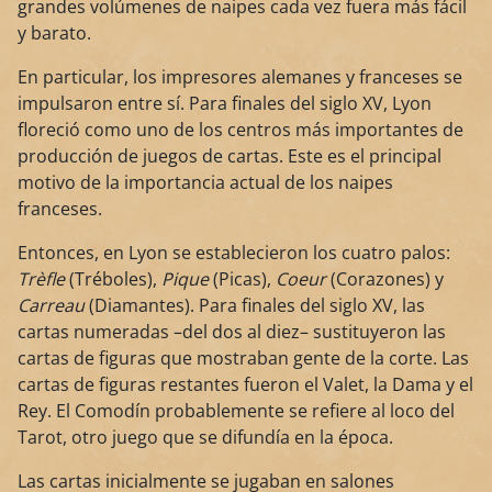
grandes volúmenes de naipes cada vez fuera más fácil
y barato.
En particular, los impresores alemanes y franceses se
impulsaron entre sí. Para finales del siglo XV, Lyon
floreció como uno de los centros más importantes de
producción de juegos de cartas. Este es el principal
motivo de la importancia actual de los naipes
franceses.
Entonces, en Lyon se establecieron los cuatro palos:
Trèfle
(Tréboles),
Pique
(Picas),
Coeur
(Corazones) y
Carreau
(Diamantes). Para finales del siglo XV, las
cartas numeradas –del dos al diez– sustituyeron las
cartas de figuras que mostraban gente de la corte. Las
cartas de figuras restantes fueron el Valet, la Dama y el
Rey. El Comodín probablemente se refiere al loco del
Tarot, otro juego que se difundía en la época.
Las cartas inicialmente se jugaban en salones