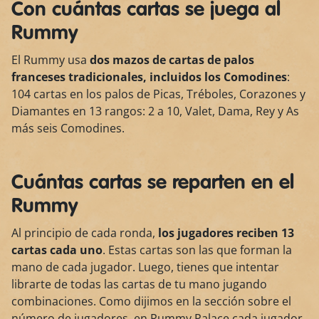
Con cuántas cartas se juega al
Rummy
El Rummy usa
dos mazos de cartas de palos
franceses tradicionales, incluidos los Comodines
:
104 cartas en los palos de Picas, Tréboles, Corazones y
Diamantes en 13 rangos: 2 a 10, Valet, Dama, Rey y As
más seis Comodines.
Cuántas cartas se reparten en el
Rummy
Al principio de cada ronda,
los jugadores reciben 13
cartas cada uno
. Estas cartas son las que forman la
mano de cada jugador. Luego, tienes que intentar
librarte de todas las cartas de tu mano jugando
combinaciones. Como dijimos en la sección sobre el
número de jugadores, en Rummy Palace cada jugador