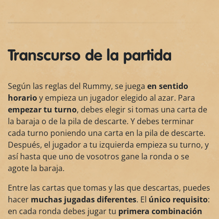
Transcurso de la partida
Según las reglas del Rummy, se juega
en sentido
horario
y empieza un jugador elegido al azar. Para
empezar tu turno
, debes elegir si tomas una carta de
la baraja o de la pila de descarte. Y debes terminar
cada turno poniendo una carta en la pila de descarte.
Después, el jugador a tu izquierda empieza su turno, y
así hasta que uno de vosotros gane la ronda o se
agote la baraja.
Entre las cartas que tomas y las que descartas, puedes
hacer
muchas jugadas diferentes
. El
único requisito
:
en cada ronda debes jugar tu
primera combinación