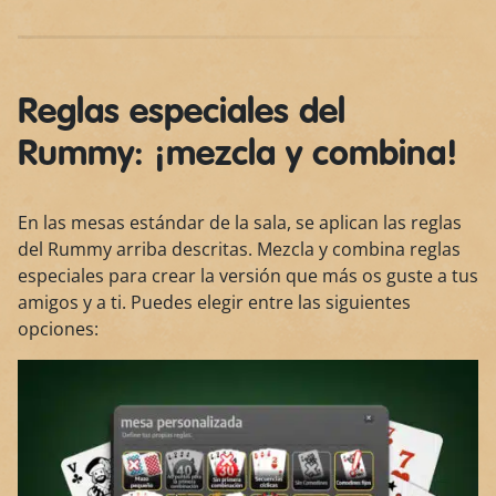
Reglas especiales del
Rummy: ¡mezcla y combina!
En las mesas estándar de la sala, se aplican las reglas
del Rummy arriba descritas. Mezcla y combina reglas
especiales para crear la versión que más os guste a tus
amigos y a ti. Puedes elegir entre las siguientes
opciones: