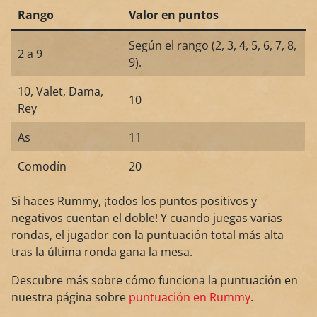
Rango
Valor en puntos
Según el rango (2, 3, 4, 5, 6, 7, 8,
2 a 9
9).
10, Valet, Dama,
10
Rey
As
11
Comodín
20
Si haces Rummy, ¡todos los puntos positivos y
negativos cuentan el doble! Y cuando juegas varias
rondas, el jugador con la puntuación total más alta
tras la última ronda gana la mesa.
Descubre más sobre cómo funciona la puntuación en
nuestra página sobre
puntuación en Rummy
.