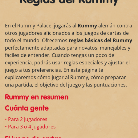
En el Rummy Palace, jugarás al
Rummy
alemán contra
otros jugadores aficionados a los juegos de cartas de
todo el mundo. Ofrecemos
reglas básicas del Rummy
perfectamente adaptadas para novatos, manejables y
fáciles de entender. Cuando tengas un poco de
experiencia, podrás usar reglas especiales y ajustar el
juego a tus preferencias. En esta página te
explicaremos cómo jugar al Rummy, cómo preparar
una partida, el objetivo del juego y las puntuaciones.
Rummy en resumen
Cuánta gente
• Para 2 jugadores
• Para 3 o 4 jugadores