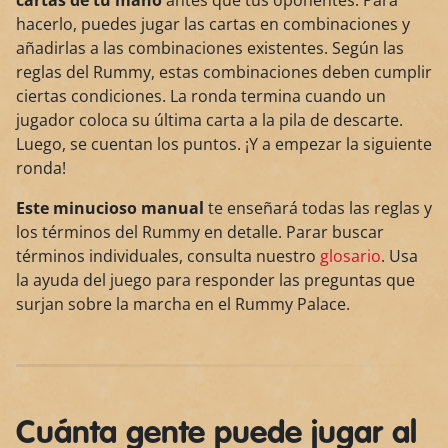
cartas de tu mano
antes que tus oponentes. Para
hacerlo, puedes jugar las cartas en combinaciones y
añadirlas a las combinaciones existentes. Según las
reglas del Rummy, estas combinaciones deben cumplir
ciertas condiciones. La ronda termina cuando un
jugador coloca su última carta a la pila de descarte.
Luego, se cuentan los puntos. ¡Y a empezar la siguiente
ronda!
Este minucioso manual
te enseñará todas las reglas y
los términos del Rummy en detalle. Parar buscar
términos individuales, consulta nuestro
glosario
. Usa
la ayuda del juego para responder las preguntas que
surjan sobre la marcha en el Rummy Palace.
Cuánta gente puede jugar al