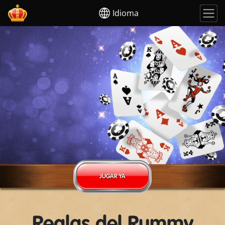
Idioma
JUGAR YA
Reglas del Rummy