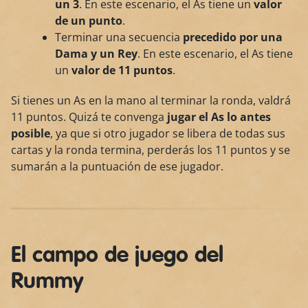
un 3
. En este escenario, el As tiene un
valor
de un punto
.
Terminar una secuencia
precedido por una
Dama y un Rey
. En este escenario, el As tiene
un
valor de 11 puntos
.
Si tienes un As en la mano al terminar la ronda, valdrá
11 puntos. Quizá te convenga
jugar el As lo antes
posible
, ya que si otro jugador se libera de todas sus
cartas y la ronda termina, perderás los 11 puntos y se
sumarán a la puntuación de ese jugador.
El campo de juego del
Rummy