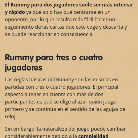
El Rummy para dos jugadores suele ser más intenso
y rápido
ya que solo hay que centrarse en un
oponente, por lo que resulta más fácil hacer un
seguimiento de las cartas que este coge y descarta y
se puede reaccionar en consecuencia.
Rummy para tres o cuatro
jugadores
Las reglas básicas del Rummy son las mismas en
partidas con tres o cuatro jugadores. El principal
aspecto a tener en cuenta con más de dos
participantes es que se elige al azar quién juega
primero y se continúa en el sentido de las agujas del
reloj.
Sin embargo, la naturaleza del juego puede cambiar
considerablemente debido a la
complejidad